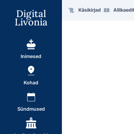
Käsikirjad
Allikaedi
Digital
Livonia
Inimesed
Kohad
Sündmused