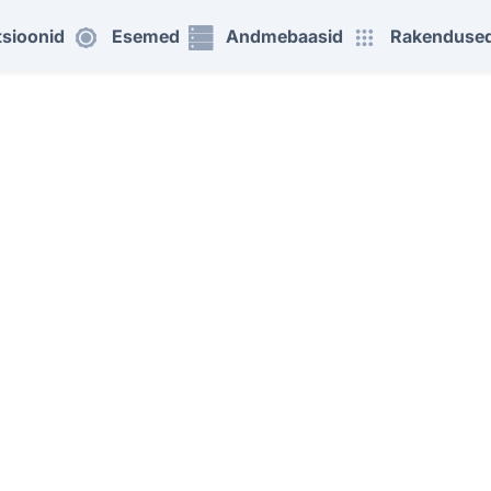
tsioonid
Esemed
Andmebaasid
Rakenduse