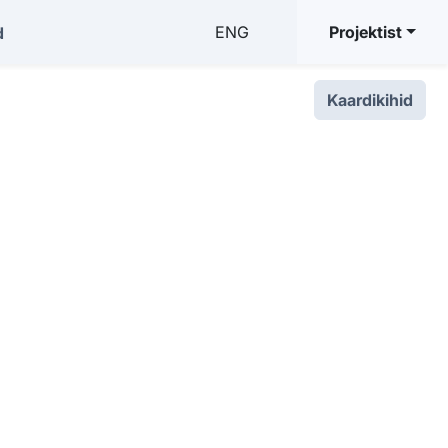
ENG
Projektist
d
Kaardikihid